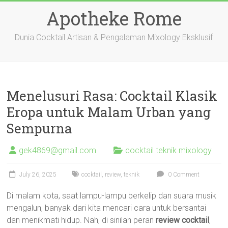
Skip
Apotheke Rome
to
content
Dunia Cocktail Artisan & Pengalaman Mixology Eksklusif
Menelusuri Rasa: Cocktail Klasik
Eropa untuk Malam Urban yang
Sempurna
gek4869@gmail.com
cocktail teknik mixology
July 26, 2025
cocktail
,
review
,
teknik
0 Comment
Di malam kota, saat lampu-lampu berkelip dan suara musik
mengalun, banyak dari kita mencari cara untuk bersantai
dan menikmati hidup. Nah, di sinilah peran
review cocktail
,