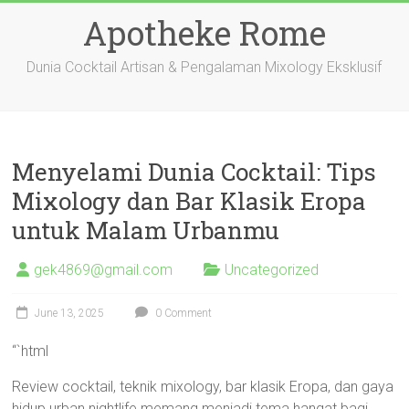
Skip
Apotheke Rome
to
content
Dunia Cocktail Artisan & Pengalaman Mixology Eksklusif
Menyelami Dunia Cocktail: Tips
Mixology dan Bar Klasik Eropa
untuk Malam Urbanmu
gek4869@gmail.com
Uncategorized
June 13, 2025
0 Comment
“`html
Review cocktail, teknik mixology, bar klasik Eropa, dan gaya
hidup urban nightlife memang menjadi tema hangat bagi