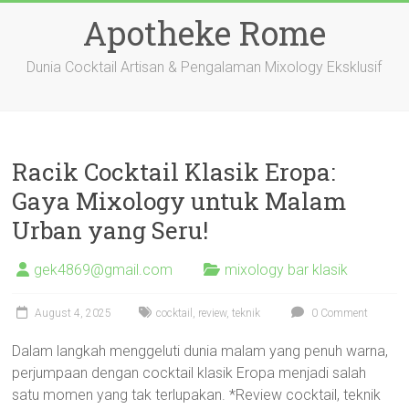
Skip
Apotheke Rome
to
content
Dunia Cocktail Artisan & Pengalaman Mixology Eksklusif
Racik Cocktail Klasik Eropa:
Gaya Mixology untuk Malam
Urban yang Seru!
gek4869@gmail.com
mixology bar klasik
August 4, 2025
cocktail
,
review
,
teknik
0 Comment
Dalam langkah menggeluti dunia malam yang penuh warna,
perjumpaan dengan cocktail klasik Eropa menjadi salah
satu momen yang tak terlupakan. *Review cocktail, teknik