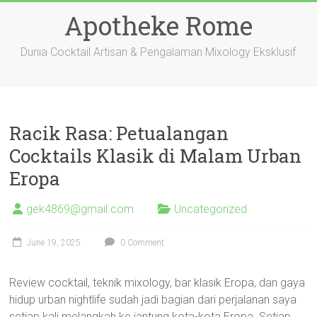
Skip
Apotheke Rome
to
content
Dunia Cocktail Artisan & Pengalaman Mixology Eksklusif
Racik Rasa: Petualangan
Cocktails Klasik di Malam Urban
Eropa
gek4869@gmail.com
Uncategorized
June 19, 2025
0 Comment
Review cocktail, teknik mixology, bar klasik Eropa, dan gaya
hidup urban nightlife sudah jadi bagian dari perjalanan saya
setiap kali melangkah ke jantung kota-kota Eropa. Setiap