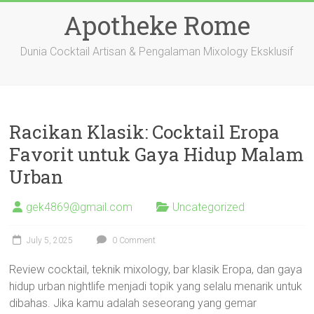
Skip
Apotheke Rome
to
content
Dunia Cocktail Artisan & Pengalaman Mixology Eksklusif
Racikan Klasik: Cocktail Eropa
Favorit untuk Gaya Hidup Malam
Urban
gek4869@gmail.com
Uncategorized
July 5, 2025
0 Comment
Review cocktail, teknik mixology, bar klasik Eropa, dan gaya
hidup urban nightlife menjadi topik yang selalu menarik untuk
dibahas. Jika kamu adalah seseorang yang gemar