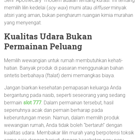
Seni “Apothecary” modern adalah tentang kurasi. Ini tentang
memilih lilin kedelai (
soy wax
) murni atau
diffuser
minyak
atsiri yang aman, bukan pengharum ruangan kimia murahan
yang menyengat.
Kualitas Udara Bukan
Permainan Peluang
Memilih wewangian untuk rumah membutuhkan kehati-
hatian. Banyak produk di pasaran menggunakan bahan
sintetis berbahaya (ftalat) demi memangkas biaya.
Jangan biarkan kesehatan pernapasan keluarga Anda
bergantung pada nasib, seperti seseorang yang sedang
bermain
slot 777
. Dalam permainan tersebut, hasil
sepenuhnya acak dan pemain berharap pada
keberuntungan mesin. Namun, dalam memilih produk
wewangian rumah, Anda tidak boleh “bertaruh” dengan
kualitas udara. Membakar lilin murah yang berpotensi toksik