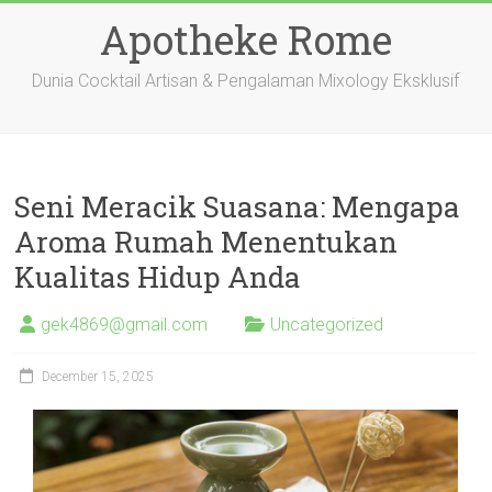
Skip
Apotheke Rome
to
content
Dunia Cocktail Artisan & Pengalaman Mixology Eksklusif
Seni Meracik Suasana: Mengapa
Aroma Rumah Menentukan
Kualitas Hidup Anda
gek4869@gmail.com
Uncategorized
December 15, 2025