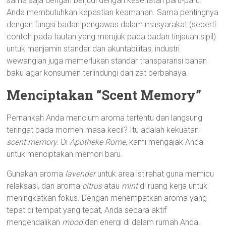
sama saja dengan berjudi dengan kesehatan paru-paru.
Anda membutuhkan kepastian keamanan. Sama pentingnya
dengan fungsi badan pengawas dalam masyarakat (seperti
contoh pada tautan yang merujuk pada badan tinjauan sipil)
untuk menjamin standar dan akuntabilitas, industri
wewangian juga memerlukan standar transparansi bahan
baku agar konsumen terlindungi dari zat berbahaya.
Menciptakan “Scent Memory”
Pernahkah Anda mencium aroma tertentu dan langsung
teringat pada momen masa kecil? Itu adalah kekuatan
scent memory
. Di
Apotheke Rome
, kami mengajak Anda
untuk menciptakan memori baru.
Gunakan aroma
lavender
untuk area istirahat guna memicu
relaksasi, dan aroma
citrus
atau
mint
di ruang kerja untuk
meningkatkan fokus. Dengan menempatkan aroma yang
tepat di tempat yang tepat, Anda secara aktif
mengendalikan
mood
dan energi di dalam rumah Anda.