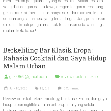
memberikan pengalaman yang bermakna. Malam-malam
yang diisi dengan canda tawa, dengan tangan memegang
gelas cocktail favorit, tidak hanya sekadar momen, tetapi
sebuah perjalanan rasa yang terus diingat. Jadi, persiapkan
diri dan nikmati pengalaman tak terlupakan di bawah langit
malam kota kalian!
Berkeliling Bar Klasik Eropa:
Rahasia Cocktail dan Gaya Hidup
Malam Urban
gek4869@gmail.com
review cocktail teknik
July 10, 2025
13
,
6
,
7
0 Comment
Review cocktail, teknik mixology, bar klasik Eropa, dan gaya
hidup urban nightlife adalah beberapa hal yang selalu
berhasil menarik perhatian saya. Siapa yang bisa menolak