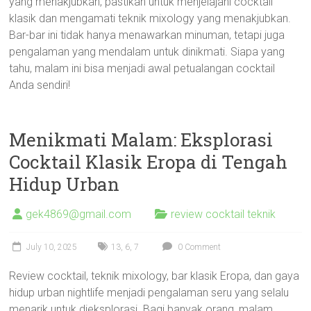
yang menakjubkan, pastikan untuk menjelajahi cocktail
klasik dan mengamati teknik mixology yang menakjubkan.
Bar-bar ini tidak hanya menawarkan minuman, tetapi juga
pengalaman yang mendalam untuk dinikmati. Siapa yang
tahu, malam ini bisa menjadi awal petualangan cocktail
Anda sendiri!
Menikmati Malam: Eksplorasi
Cocktail Klasik Eropa di Tengah
Hidup Urban
gek4869@gmail.com
review cocktail teknik
July 10, 2025
13
,
6
,
7
0 Comment
Review cocktail, teknik mixology, bar klasik Eropa, dan gaya
hidup urban nightlife menjadi pengalaman seru yang selalu
menarik untuk dieksplorasi. Bagi banyak orang, malam