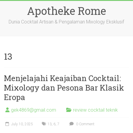
Skip
Apotheke Rome
to
content
Dunia Cocktail Artisan & Pengalaman Mixology Eksklusif
13
Menjelajahi Keajaiban Cocktail:
Mixology dan Pesona Bar Klasik
Eropa
gek4869@gmail.com
review cocktail teknik
July 10, 2025
13
,
6
,
7
0 Comment