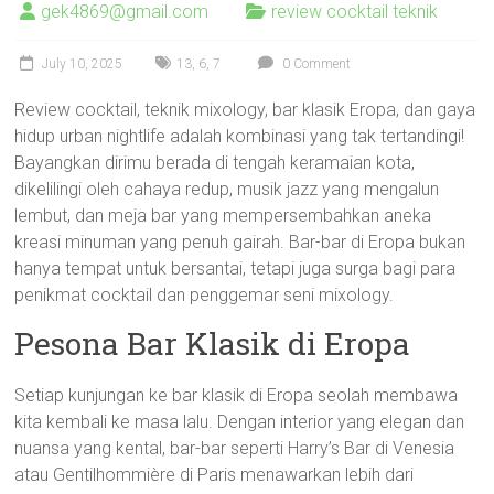
gek4869@gmail.com
review cocktail teknik
July 10, 2025
13
,
6
,
7
0 Comment
Review cocktail, teknik mixology, bar klasik Eropa, dan gaya
hidup urban nightlife adalah kombinasi yang tak tertandingi!
Bayangkan dirimu berada di tengah keramaian kota,
dikelilingi oleh cahaya redup, musik jazz yang mengalun
lembut, dan meja bar yang mempersembahkan aneka
kreasi minuman yang penuh gairah. Bar-bar di Eropa bukan
hanya tempat untuk bersantai, tetapi juga surga bagi para
penikmat cocktail dan penggemar seni mixology.
Pesona Bar Klasik di Eropa
Setiap kunjungan ke bar klasik di Eropa seolah membawa
kita kembali ke masa lalu. Dengan interior yang elegan dan
nuansa yang kental, bar-bar seperti Harry’s Bar di Venesia
atau Gentilhommière di Paris menawarkan lebih dari