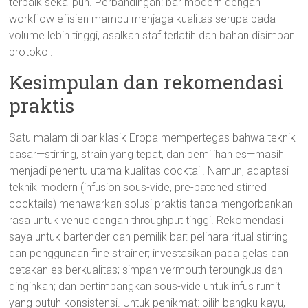
terbaik sekalipun. Perbandingan: bar modern dengan
workflow efisien mampu menjaga kualitas serupa pada
volume lebih tinggi, asalkan staf terlatih dan bahan disimpan
protokol.
Kesimpulan dan rekomendasi
praktis
Satu malam di bar klasik Eropa mempertegas bahwa teknik
dasar—stirring, strain yang tepat, dan pemilihan es—masih
menjadi penentu utama kualitas cocktail. Namun, adaptasi
teknik modern (infusion sous-vide, pre-batched stirred
cocktails) menawarkan solusi praktis tanpa mengorbankan
rasa untuk venue dengan throughput tinggi. Rekomendasi
saya untuk bartender dan pemilik bar: pelihara ritual stirring
dan penggunaan fine strainer; investasikan pada gelas dan
cetakan es berkualitas; simpan vermouth terbungkus dan
dinginkan; dan pertimbangkan sous-vide untuk infus rumit
yang butuh konsistensi. Untuk penikmat: pilih bangku kayu,