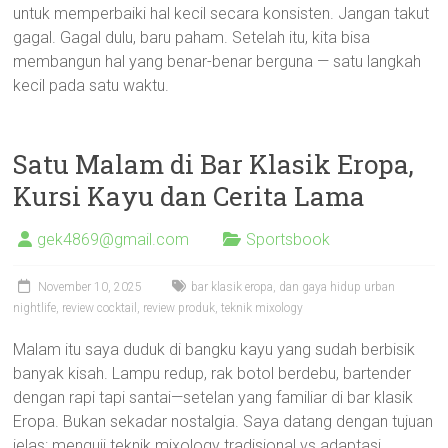
untuk memperbaiki hal kecil secara konsisten. Jangan takut
gagal. Gagal dulu, baru paham. Setelah itu, kita bisa
membangun hal yang benar-benar berguna — satu langkah
kecil pada satu waktu.
Satu Malam di Bar Klasik Eropa,
Kursi Kayu dan Cerita Lama
gek4869@gmail.com
Sportsbook
November 10, 2025
bar klasik eropa
,
dan gaya hidup urban
nightlife
,
review cocktail
,
review produk
,
teknik mixology
Malam itu saya duduk di bangku kayu yang sudah berbisik
banyak kisah. Lampu redup, rak botol berdebu, bartender
dengan rapi tapi santai—setelan yang familiar di bar klasik
Eropa. Bukan sekadar nostalgia. Saya datang dengan tujuan
jelas: menguji teknik mixology tradisional vs adaptasi