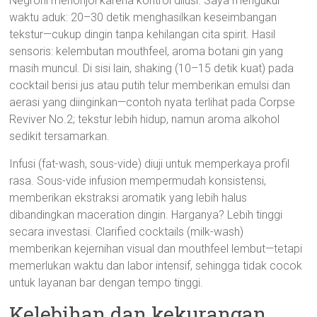
Negroni menonjol karena kontrol dilusi. Saya mengukur
waktu aduk: 20–30 detik menghasilkan keseimbangan
tekstur—cukup dingin tanpa kehilangan cita spirit. Hasil
sensoris: kelembutan mouthfeel, aroma botani gin yang
masih muncul. Di sisi lain, shaking (10–15 detik kuat) pada
cocktail berisi jus atau putih telur memberikan emulsi dan
aerasi yang diinginkan—contoh nyata terlihat pada Corpse
Reviver No.2; tekstur lebih hidup, namun aroma alkohol
sedikit tersamarkan.
Infusi (fat-wash, sous-vide) diuji untuk memperkaya profil
rasa. Sous-vide infusion mempermudah konsistensi,
memberikan ekstraksi aromatik yang lebih halus
dibandingkan maceration dingin. Harganya? Lebih tinggi
secara investasi. Clarified cocktails (milk-wash)
memberikan kejernihan visual dan mouthfeel lembut—tetapi
memerlukan waktu dan labor intensif, sehingga tidak cocok
untuk layanan bar dengan tempo tinggi.
Kelebihan dan kekurangan