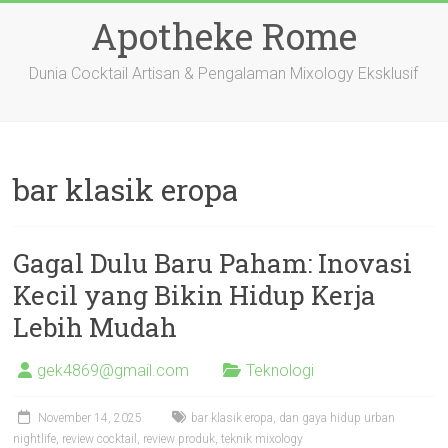
Skip
Apotheke Rome
to
content
Dunia Cocktail Artisan & Pengalaman Mixology Eksklusif
bar klasik eropa
Gagal Dulu Baru Paham: Inovasi
Kecil yang Bikin Hidup Kerja
Lebih Mudah
gek4869@gmail.com
Teknologi
November 14, 2025
bar klasik eropa
,
dan gaya hidup urban
nightlife
,
review cocktail
,
review produk
,
teknik mixology