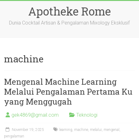
Skip
Apotheke Rome
to
content
Dunia Cocktail Artisan & Pengalaman Mixology Eksklusif
machine
Mengenal Machine Learning
Melalui Pengalaman Pertama Ku
yang Menggugah
gek4869@gmail.com
Teknologi
November 19, 2025
learning
,
machine
,
melalui
,
mengenal
,
pengalaman