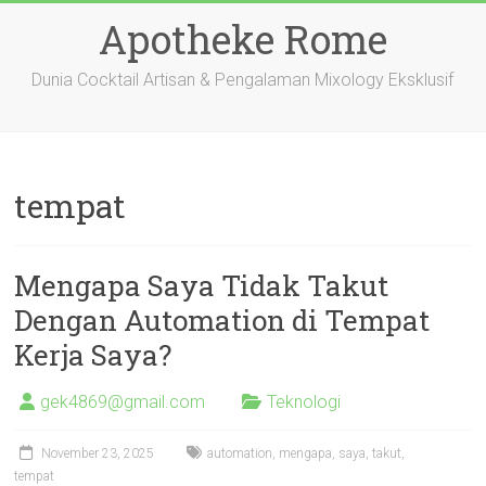
Skip
Apotheke Rome
to
content
Dunia Cocktail Artisan & Pengalaman Mixology Eksklusif
tempat
Mengapa Saya Tidak Takut
Dengan Automation di Tempat
Kerja Saya?
gek4869@gmail.com
Teknologi
November 23, 2025
automation
,
mengapa
,
saya
,
takut
,
tempat