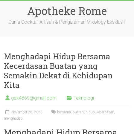
Skip
Apotheke Rome
to
content
Dunia Cocktail Artisan & Pengalaman Mixology Eksklusif
Menghadapi Hidup Bersama
Kecerdasan Buatan yang
Semakin Dekat di Kehidupan
Kita
gek4869@gmail.com
Teknologi
November 28, 2025
bersama
,
buatan
,
hidup
,
kecerdasan
,
menghadapi
Menghadapi Hidup Bersama