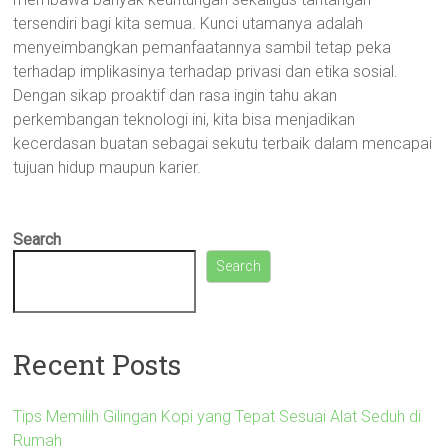
tersendiri bagi kita semua. Kunci utamanya adalah
menyeimbangkan pemanfaatannya sambil tetap peka
terhadap implikasinya terhadap privasi dan etika sosial.
Dengan sikap proaktif dan rasa ingin tahu akan
perkembangan teknologi ini, kita bisa menjadikan
kecerdasan buatan sebagai sekutu terbaik dalam mencapai
tujuan hidup maupun karier.
Search
Search
Recent Posts
Tips Memilih Gilingan Kopi yang Tepat Sesuai Alat Seduh di
Rumah