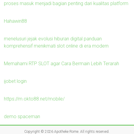
proses masuk menjadi bagian penting dari kualitas platform
Hahawin88
menelusuri jejak evolusi hiburan digital panduan
komprehensif menikmati slot online di era modern
Memahami RTP SLOT agar Cara Bermain Lebih Terarah
ijobet login
https://m.okto88.net/mobile/
demo spaceman
Copyright © 2026
Apotheke Rome
. All rights reserved.